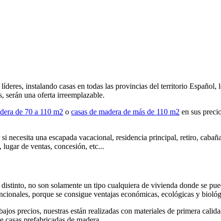
íderes, instalando casas en todas las provincias del territorio Español
s, serán una oferta irreemplazable.
dera de 70 a 110 m2
o
casas de madera de más de 110 m2
en sus precio
si necesita una escapada vacacional, residencia principal, retiro, caba
 lugar de ventas, concesión, etc...
distinto, no son solamente un tipo cualquiera de vivienda donde se puede
ncionales, porque se consigue ventajas económicas, ecológicas y biológ
bajos precios, nuestras están realizadas con materiales de primera calid
de casas prefabricadas de madera.