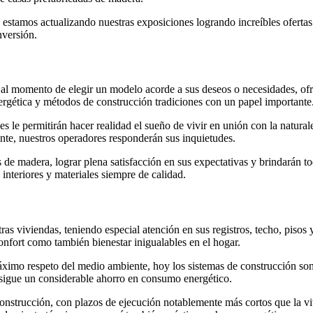
 estamos actualizando nuestras exposiciones logrando increíbles ofertas
nversión.
 al momento de elegir un modelo acorde a sus deseos o necesidades, of
nergética y métodos de construcción tradiciones con un papel importante
s le permitirán hacer realidad el sueño de vivir en unión con la natural
ente, nuestros operadores responderán sus inquietudes.
s de madera, lograr plena satisfacción en sus expectativas y brindarán
interiores y materiales siempre de calidad.
as viviendas, teniendo especial atención en sus registros, techo, pisos y
nfort como también bienestar inigualables en el hogar.
ximo respeto del medio ambiente, hoy los sistemas de construcción son
onsigue un considerable ahorro en consumo energético.
construcción, con plazos de ejecución notablemente más cortos que la vi