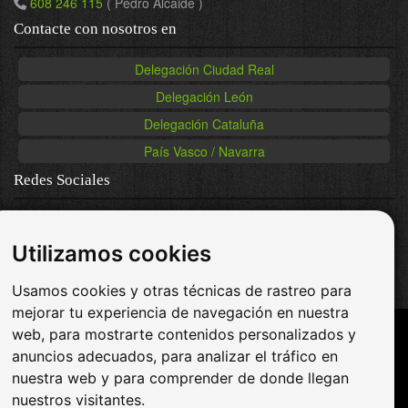
608 246 115
( Pedro Alcaide )
Contacte con nosotros en
Delegación Ciudad Real
Delegación León
Delegación Cataluña
País Vasco / Navarra
Redes Sociales
-
Facebook
-
Twitter
Utilizamos cookies
-
Youtube
-
Pinterest
Usamos cookies y otras técnicas de rastreo para
mejorar tu experiencia de navegación en nuestra
web, para mostrarte contenidos personalizados y
Casas de madera económicas
anuncios adecuados, para analizar el tráfico en
Casas de madera precios
nuestra web y para comprender de donde llegan
nuestros visitantes.