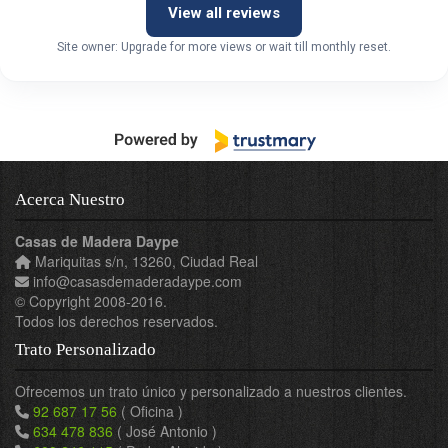
View all reviews
Site owner: Upgrade for more views or wait till monthly reset.
Acerca Nuestro
Casas de Madera Daype
Mariquitas s/n
,
13260
,
Ciudad Real
info
@
casasdemaderadaype
.
com
© Copyright 2008-2016.
Todos los derechos reservados.
Trato Personalizado
Ofrecemos un trato único y personalizado a nuestros clientes.
92 687 17 56
( Oficina )
634 478 836
( José Antonio )