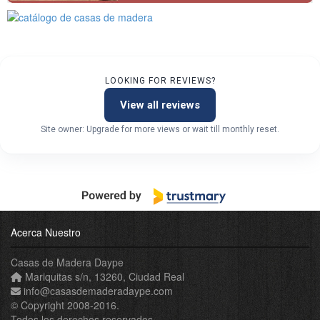
LOOKING FOR REVIEWS?
View all reviews
Site owner: Upgrade for more views or wait till monthly reset.
Acerca Nuestro
Casas de Madera Daype
Mariquitas s/n
,
13260
,
Ciudad Real
info
@
casasdemaderadaype
.
com
© Copyright 2008-2016.
Todos los derechos reservados.