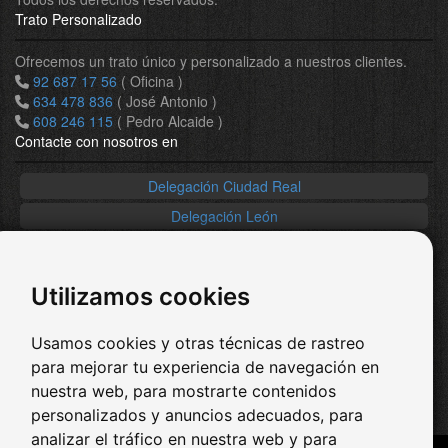
Trato Personalizado
Ofrecemos un trato único y personalizado a nuestros clientes.
92 687 17 56
( Oficina )
634 478 836
( José Antonio )
608 246 115
( Pedro Alcaide )
Contacte con nosotros en
Delegación Ciudad Real
Delegación León
Delegación Cataluña
País Vasco / Navarra
Utilizamos cookies
Redes Sociales
Usamos cookies y otras técnicas de rastreo
-
Facebook
-
Twitter
para mejorar tu experiencia de navegación en
-
Youtube
nuestra web, para mostrarte contenidos
-
Pinterest
personalizados y anuncios adecuados, para
analizar el tráfico en nuestra web y para