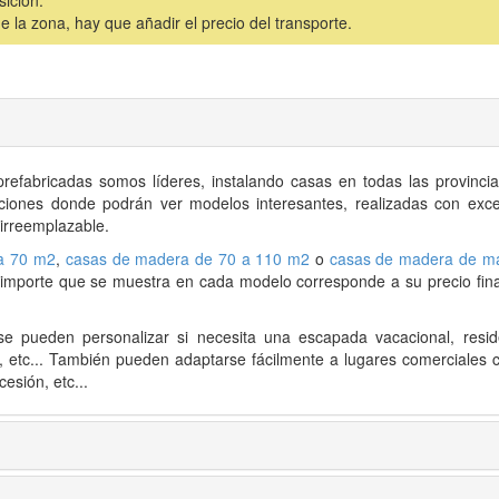
la zona, hay que añadir el precio del transporte.
prefabricadas
somos líderes, instalando casas en todas las provincia
siciones donde podrán ver modelos interesantes, realizadas con exce
 irreemplazable.
a 70 m2
,
casas de madera de 70 a 110 m2
o
casas de madera de m
l importe que se muestra en cada modelo corresponde a su precio final
e pueden personalizar si necesita una escapada vacacional, resid
s, etc... También pueden adaptarse fácilmente a lugares comerciales 
esión, etc...