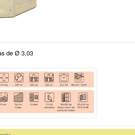
as de Ø 3,03
sición.