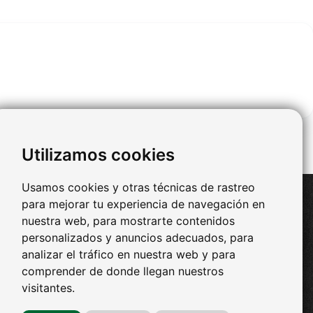
Utilizamos cookies
Usamos cookies y otras técnicas de rastreo
Redes Sociales
para mejorar tu experiencia de navegación en
nuestra web, para mostrarte contenidos
-
Facebook
ad Real
personalizados y anuncios adecuados, para
-
Twitter
León
-
Youtube
analizar el tráfico en nuestra web y para
-
Pinterest
taluña
comprender de donde llegan nuestros
visitantes.
avarra