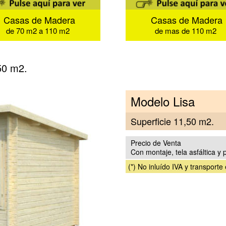
Casas de Madera
Casas de Madera
de 70 m2 a 110 m2
de mas de 110 m2
50 m2.
Modelo Lisa
Superficie 11,50 m2.
Precio de Venta
Con montaje, tela asfáltica y 
(*) No inluído IVA y transporte