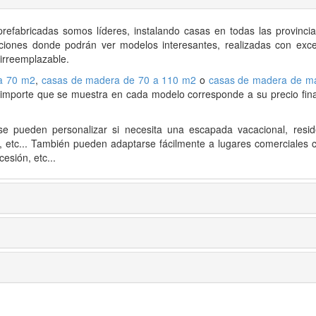
prefabricadas
somos líderes, instalando casas en todas las provincia
siciones donde podrán ver modelos interesantes, realizadas con exce
 irreemplazable.
a 70 m2
,
casas de madera de 70 a 110 m2
o
casas de madera de m
l importe que se muestra en cada modelo corresponde a su precio final
e pueden personalizar si necesita una escapada vacacional, resid
s, etc... También pueden adaptarse fácilmente a lugares comerciales 
esión, etc...