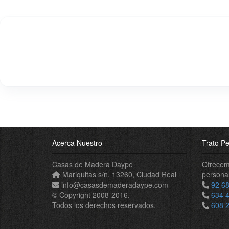
Acerca Nuestro
Trato Pe
Casas de Madera Daype
Ofrecemo
Mariquitas s/n
,
13260
,
Ciudad Real
personal
info
@
casasdemaderadaype
.
com
92 68
© Copyright 2008-2016.
634 
Todos los derechos reservados.
608 