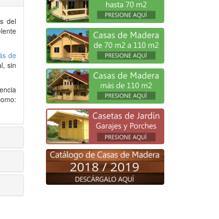
s del
lente
ás de
, sin
encia
como: