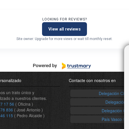
LOOKING FOR REVIEWS?
View all reviews
Site owner: Upgrade for more views or wait till monthly reset.
rsonalizado
Contacte con nosotros en
s un trato único y
Delegación Ciud
izado a nuestros clientes.
Delegación 
7 17 56
( Oficina )
478 836
( José Antonio )
Delegación Ca
246 115
( Pedro Alcaide )
País Vasco / N