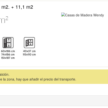
 m2. + 11,1 m2
sición.
la zona, hay que añadir el precio del transporte.