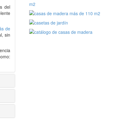
s del
lente
ás de
, sin
encia
como: