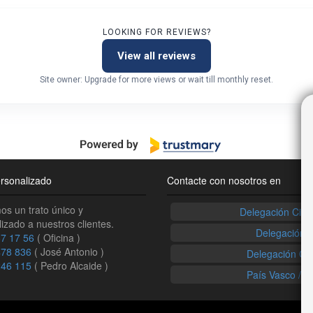
LOOKING FOR REVIEWS?
View all reviews
Site owner: Upgrade for more views or wait till monthly reset.
rsonalizado
Contacte con nosotros en
s un trato único y
Delegación Ciud
izado a nuestros clientes.
Delegación 
7 17 56
( Oficina )
478 836
( José Antonio )
Delegación Ca
246 115
( Pedro Alcaide )
País Vasco / N