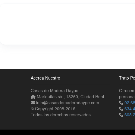
Acerca Nuestro
Trato Pe
Casas de Madera Daype
Ofrecemo
Mariquitas s/n
,
13260
,
Ciudad Real
personal
info
@
casasdemaderadaype
.
com
92 68
© Copyright 2008-2016.
634 
Todos los derechos reservados.
608 