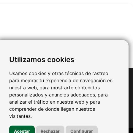
Utilizamos cookies
Usamos cookies y otras técnicas de rastreo
Redes Sociales
para mejorar tu experiencia de navegación en
nuestra web, para mostrarte contenidos
-
Facebook
ad Real
personalizados y anuncios adecuados, para
-
Twitter
León
-
Youtube
analizar el tráfico en nuestra web y para
-
Pinterest
taluña
comprender de donde llegan nuestros
visitantes.
avarra
Aceptar
Rechazar
Configurar