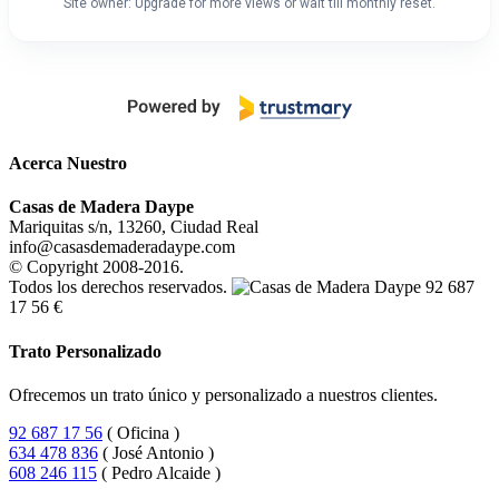
Site owner: Upgrade for more views or wait till monthly reset.
Acerca Nuestro
Casas de Madera Daype
Mariquitas s/n
,
13260
,
Ciudad Real
info
@
casasdemaderadaype
.
com
© Copyright 2008-2016.
Todos los derechos reservados.
92 687
17 56
€
Trato Personalizado
Ofrecemos un trato único y personalizado a nuestros clientes.
92 687 17 56
( Oficina )
634 478 836
( José Antonio )
608 246 115
( Pedro Alcaide )