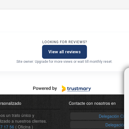
LOOKING FOR REVIEWS?
View all reviews
Site owner: Upgrade for more views or wait till monthly reset.
rsonalizado
Contacte con nosotros en
s un trato único y
Delegación Ciud
izado a nuestros clientes.
Delegación 
7 17 56
( Oficina )