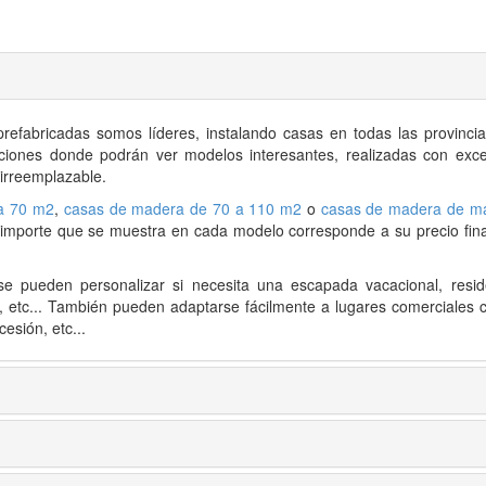
prefabricadas
somos líderes, instalando casas en todas las provincia
siciones donde podrán ver modelos interesantes, realizadas con exce
 irreemplazable.
a 70 m2
,
casas de madera de 70 a 110 m2
o
casas de madera de m
l importe que se muestra en cada modelo corresponde a su precio final
e pueden personalizar si necesita una escapada vacacional, resid
s, etc... También pueden adaptarse fácilmente a lugares comerciales 
esión, etc...