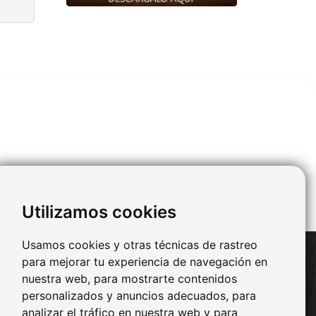
Utilizamos cookies
Usamos cookies y otras técnicas de rastreo
Redes Sociales
para mejorar tu experiencia de navegación en
nuestra web, para mostrarte contenidos
-
Facebook
ad Real
personalizados y anuncios adecuados, para
-
Twitter
León
-
Youtube
analizar el tráfico en nuestra web y para