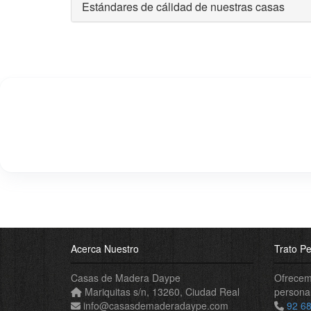
Estándares de cálidad de nuestras casas
Acerca Nuestro
Trato Pe
Casas de Madera Daype
Ofrecemo
Mariquitas s/n
,
13260
,
Ciudad Real
personal
info
@
casasdemaderadaype
.
com
92 68