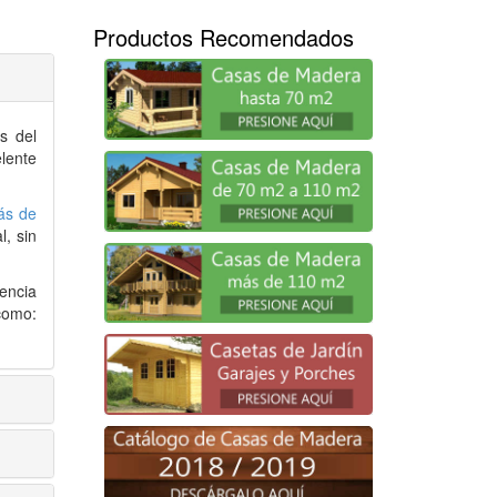
Productos Recomendados
s del
lente
ás de
, sin
encia
como: