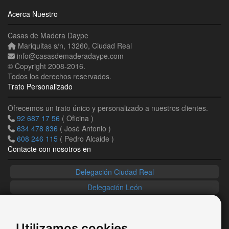
Acerca Nuestro
Casas de Madera Daype
Mariquitas s/n
,
13260
,
Ciudad Real
info
@
casasdemaderadaype
.
com
© Copyright 2008-2016.
Todos los derechos reservados.
Trato Personalizado
Ofrecemos un trato único y personalizado a nuestros clientes.
92 687 17 56
( Oficina )
634 478 836
( José Antonio )
608 246 115
( Pedro Alcaide )
Contacte con nosotros en
Delegación Ciudad Real
Delegación León
Delegación Cataluña
País Vasco / Navarra
Utilizamos cookies