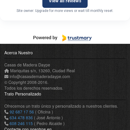
View all reviews
Site owner: Upgrade for more views or wait till monthly reset.
Acerca Nuestro
Casas de Madera Daype
Mariquitas s/n
,
13260
,
Ciudad Real
info
@
casasdemaderadaype
.
com
© Copyright 2008-2016.
Todos los derechos reservados.
Trato Personalizado
Ofrecemos un trato único y personalizado a nuestros clientes.
92 687 17 56
( Oficina )
634 478 836
( José Antonio )
608 246 115
( Pedro Alcaide )
Contacte con nosotros en