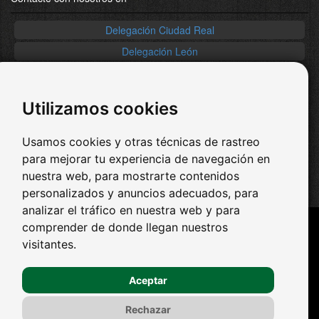
Delegación Ciudad Real
Delegación León
Delegación Cataluña
País Vasco / Navarra
Utilizamos cookies
Redes Sociales
Usamos cookies y otras técnicas de rastreo
-
Facebook
-
Twitter
para mejorar tu experiencia de navegación en
-
Youtube
nuestra web, para mostrarte contenidos
-
Pinterest
personalizados y anuncios adecuados, para
analizar el tráfico en nuestra web y para
comprender de donde llegan nuestros
Casas de madera económicas
visitantes.
Casas de madera precios
Aceptar
diseño web
Rechazar